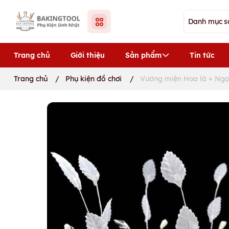
Trang chủ
Giới thiệu
Sản phẩm
Tin tức
Trang chủ
/
Phụ kiện đồ chơi
/
Vương miện Hoa lá + Ngọc