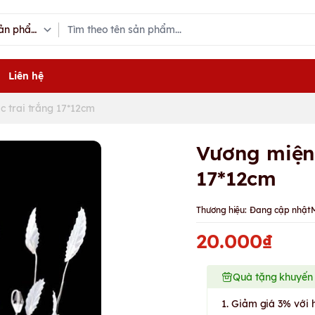
Liên hệ
 trai trắng 17*12cm
Vương miện 
17*12cm
Thương hiệu:
Đang cập nhật
20.000₫
Quà tặng khuyến
1. Giảm giá 3% với 