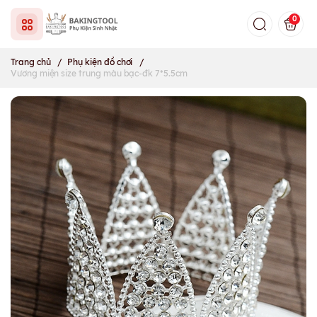
0
Trang chủ
/
Phụ kiện đồ chơi
/
Vương miện size trung màu bạc-đk 7*5.5cm