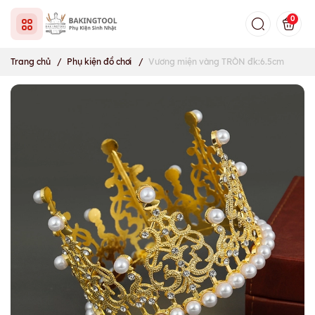
0
Trang chủ
/
Phụ kiện đồ chơi
/
Vương miện vàng TRÒN đk:6.5cm