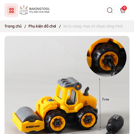
0
Trang chủ
/
Phụ kiện đồ chơi
/
Xe lu vàng +tua vít nhựa công trình